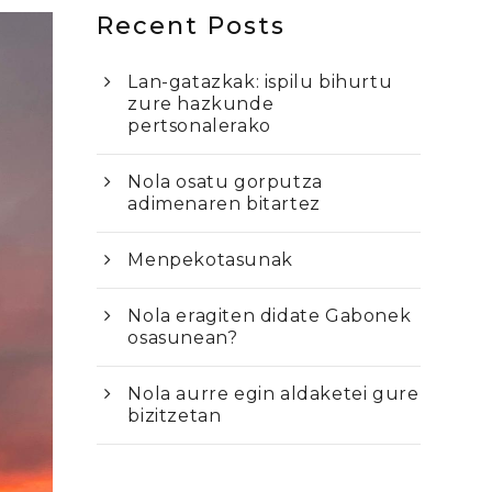
Recent Posts
Lan-gatazkak: ispilu bihurtu
zure hazkunde
pertsonalerako
Nola osatu gorputza
adimenaren bitartez
Menpekotasunak
Nola eragiten didate Gabonek
osasunean?
Nola aurre egin aldaketei gure
bizitzetan