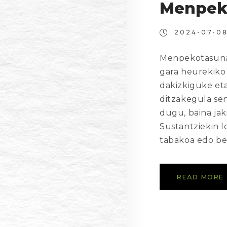
Menpek
2024-07-0
Menpekotasunak
gara heurekiko
dakizkiguke et
ditzakegula se
dugu, baina ja
Sustantziekin 
tabakoa edo bes
READ MORE