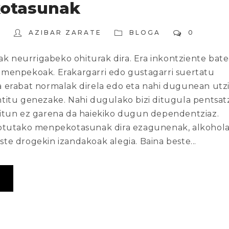
otasunak
8
AZIBAR ZARATE
BLOGA
0
 neurrigabeko ohiturak dira. Era inkontziente bat
 menpekoak. Erakargarri edo gustagarri suertatu
a erabat normalak direla edo eta nahi dugunean utz
ntitu genezake. Nahi dugulako bizi ditugula pentsa
kitun ez garena da haiekiko dugun dependentziaz.
lotutako menpekotasunak dira ezagunenak, alkohola
te drogekin izandakoak alegia. Baina beste...